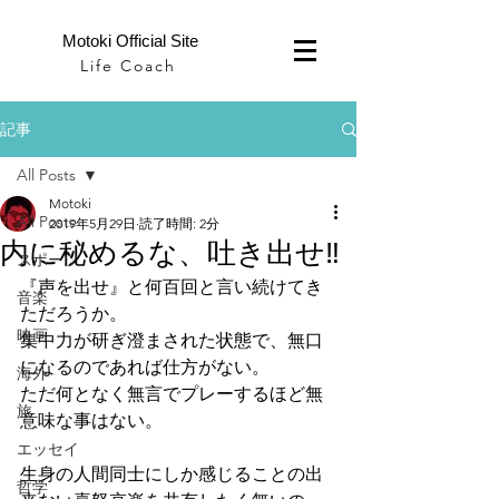
Motoki Official Site
Life Coach
記事
All Posts
Motoki
All Posts
2019年5月29日
読了時間: 2分
内に秘めるな、吐き出せ‼
スポーツ
『声を出せ』と何百回と言い続けてき
音楽
ただろうか。
映画
集中力が研ぎ澄まされた状態で、無口
になるのであれば仕方がない。
海外
ただ何となく無言でプレーするほど無
旅
意味な事はない。
エッセイ
生身の人間同士にしか感じることの出
哲学