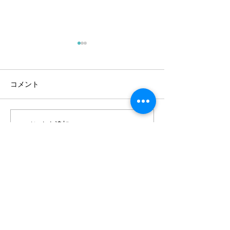
コメント
伝えきる力
コメントを追加…
かすかな光を手
ろ
Contact
講演活動を積極的にお引
き受けしています。
少数派で
ある電動車椅子に乗り、呼吸器をつけなが