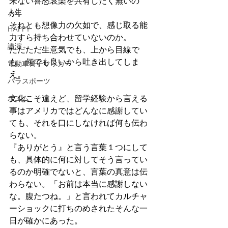
来ない喜怒哀楽を共有したく無いの
人生
か。
それとも想像力の欠如で、感じ取る能
HAPPY
力すら持ち合わせていないのか。
講演
ただただ生意気でも、上から目線で
も、何でも良いから吐き出してしま
電動車椅子サッカー
え。
パラスポーツ
ポエム
文化こそ違えど、留学経験から言える
事はアメリカではどんなに感謝してい
ても、それを口にしなければ何も伝わ
らない。
『ありがとう』と言う言葉１つにして
も、具体的に何に対してそう言ってい
るのか明確でないと、言葉の真意は伝
わらない。「お前は本当に感謝しない
な。腹たつね。」と言われてカルチャ
ーショックに打ちのめされたそんな一
日が確かにあった。