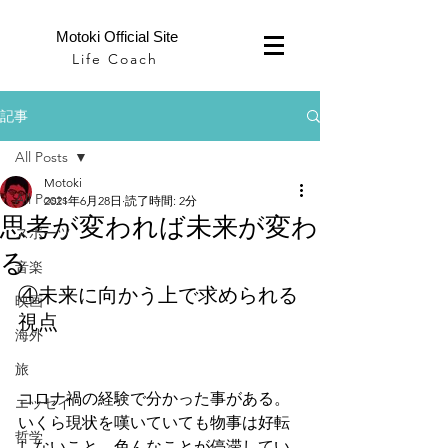
Motoki Official Site
Life Coach
記事
All Posts
Motoki
All Posts
2021年6月28日
読了時間: 2分
思考が変われば未来が変わ
スポーツ
る
音楽
④未来に向かう上で求められる
映画
視点
海外
旅
コロナ禍の経験で分かった事がある。
エッセイ
いくら現状を嘆いていても物事は好転
哲学
しないこと。色んなことが停滞してい