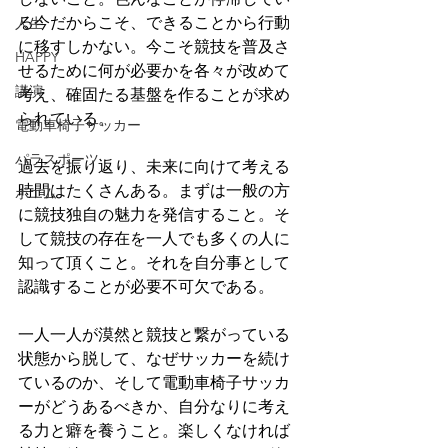
る今だからこそ、できることから行動
人生
に移すしかない。今こそ競技を普及さ
HAPPY
せるために何が必要かを各々が改めて
講演
考え、確固たる基盤を作ることが求め
られている。
電動車椅子サッカー
パラスポーツ
過去を振り返り、未来に向けて考える
時間はたくさんある。まずは一般の方
ポエム
に競技独自の魅力を発信すること。そ
して競技の存在を一人でも多くの人に
知って頂くこと。それを自分事として
認識することが必要不可欠である。
一人一人が漠然と競技と繋がっている
状態から脱して、なぜサッカーを続け
ているのか、そして電動車椅子サッカ
ーがどうあるべきか、自分なりに考え
る力と癖を養うこと。楽しくなければ