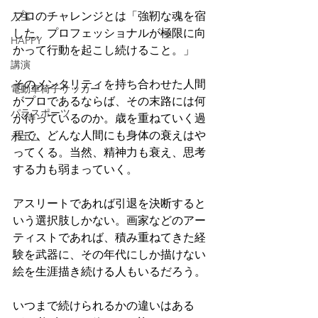
プロのチャレンジとは「強靭な魂を宿
人生
した、プロフェッショナルが極限に向
HAPPY
かって行動を起こし続けること。」
講演
そのメンタリティを持ち合わせた人間
電動車椅子サッカー
がプロであるならば、その末路には何
パラスポーツ
が待っているのか。歳を重ねていく過
程で、どんな人間にも身体の衰えはや
ポエム
ってくる。当然、精神力も衰え、思考
する力も弱まっていく。
アスリートであれば引退を決断すると
いう選択肢しかない。画家などのアー
ティストであれば、積み重ねてきた経
験を武器に、その年代にしか描けない
絵を生涯描き続ける人もいるだろう。
いつまで続けられるかの違いはある