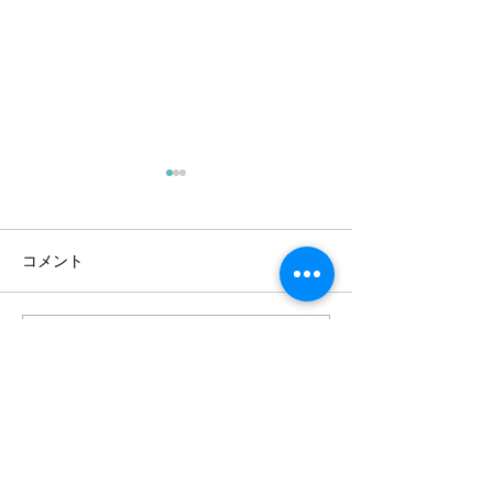
コメント
コメントを追加…
かすかな光を手繰りよせ
怒れ、吠えろ、
ろ
け！
Contact