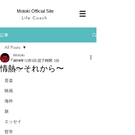
Motoki Official Site
Life Coach
記事
All Posts
Motoki
All Posts
2018年12月5日
読了時間: 2分
情熱〜それから〜
スポーツ
音楽
映画
海外
旅
エッセイ
哲学