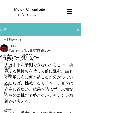
Motoki Official Site
Life Coach
記事
All Posts
Motoki
All Posts
2018年10月30日
読了時間: 2分
情熱〜挑戦〜
スポーツ
人は未来を予測できないからこそ、挑
音楽
戦する気持ちを持って前に進む。誰も
映画
が簡単に次に何か起こるか分かってい
るならば、挑戦するモチベーションは
海外
存在し得ない。結果を恐れず、未知な
旅
るものに挑む姿勢こそがチャレンジ精
神だと考える。
エッセイ
哲学