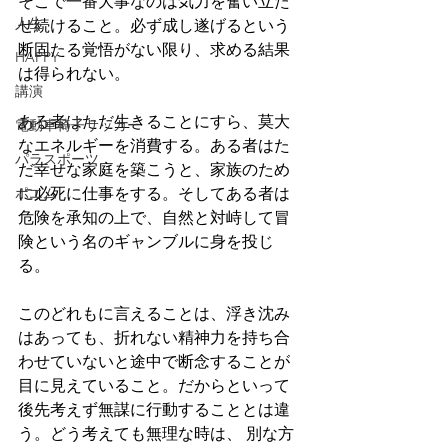
そこで一番大事なのは気力を奮い立た
人生
せ続けること。必ず成し遂げるという
断固たる覚悟がない限り、求める結果
HAPPY
は得られない。
講演
ある者はただ生きることにすら、莫大
電動車椅子サッカー
なエネルギーを消費する。ある者はた
パラスポーツ
だ幸せな家庭を築こうと、家族のため
ポエム
に必死に仕事をする。そしてある者は
危険を承知の上で、自然と対峙して冒
険という名のギャンブルに身を投じ
る。
このどれもに言えることは、浮き沈み
はあっても、折れない精神力を持ち合
わせていないと途中で断念することが
目に見えていること。だからといって
後先考えず無謀に行動することとは違
う。どう考えても無理な時は、 別な方