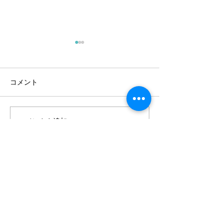
コメント
伝えきる力
コメントを追加…
かすかな光を手
ろ
Contact
講演活動を積極的にお引
き受けしています。
少数派で