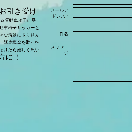
お引き受け
メールア
ドレス *
ある電動車椅子に乗
動車椅子サッカーと
件名
々な活動に取り組ん
、既成概念を取っ払
メッセー
頂けたら嬉しく思い
ジ
方に！