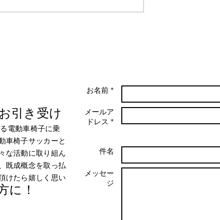
を手繰りよせろ
怒れ、吠えろ、そして動け
お名前 *
お引き受け
メールア
ドレス *
ある電動車椅子に乗
動車椅子サッカーと
件名
々な活動に取り組ん
、既成概念を取っ払
メッセー
頂けたら嬉しく思い
ジ
方に！