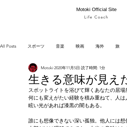
Motoki Official Site
Life Coach
All Posts
スポーツ
音楽
映画
海外
旅
Motoki
2020年11月5日
読了時間: 1分
電動車椅子サッカー
パラスポーツ
ポエム
生きる意味が見え
スポットライトを浴びて輝くあなたの居場
何にも変えがたい経験を積み重ねて、人は
眩い光があれば漆黒の闇もある。
誰にも想像できない深い孤独。他人には想