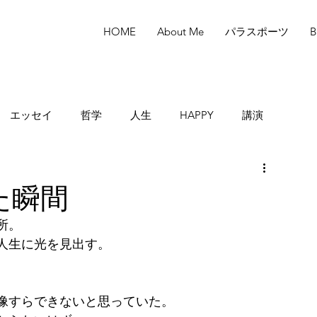
HOME
About Me
パラスポーツ
B
エッセイ
哲学
人生
HAPPY
講演
た瞬間
所。
人生に光を見出す。
像すらできないと思っていた。